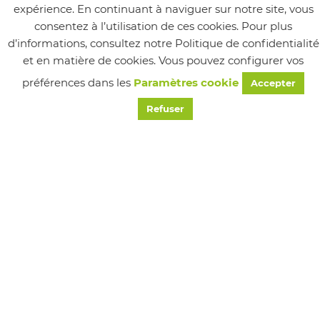
expérience. En continuant à naviguer sur notre site, vous
consentez à l’utilisation de ces cookies. Pour plus
d’informations, consultez notre Politique de confidentialité
et en matière de cookies. Vous pouvez configurer vos
Suivez-nous
préférences dans les
Paramètres cookie
Accepter
Refuser
MAIRIE
24 Place de la Mairie, Chapareillan, France
Tél : 04 76 45 22 20
Email : accueilmairie@chapareillan.fr
HORAIRES
Lundi
8h30 - 12h00