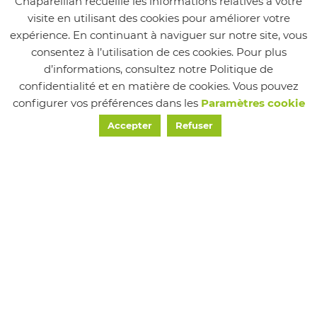
Chapareillan recueille les informations relatives à votre
visite en utilisant des cookies pour améliorer votre
expérience. En continuant à naviguer sur notre site, vous
consentez à l’utilisation de ces cookies. Pour plus
d’informations, consultez notre Politique de
confidentialité et en matière de cookies. Vous pouvez
configurer vos préférences dans les
Paramètres cookie
Suivez-nous
Accepter
Refuser
MAIRIE
24 Place de la Mairie, Chapareillan, France
Tél : 04 76 45 22 20
Email : accueilmairie@chapareillan.fr