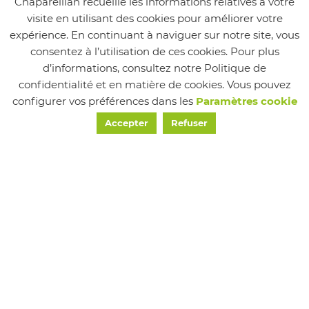
Chapareillan recueille les informations relatives à votre
Demande de permis de construire
visite en utilisant des cookies pour améliorer votre
comprenant ou non des démolitions : Cerfa
expérience. En continuant à naviguer sur notre site, vous
13409*06
consentez à l’utilisation de ces cookies. Pour plus
Déclaration d’ouverture de chantier : Cerfa
d’informations, consultez notre Politique de
13407*02
confidentialité et en matière de cookies. Vous pouvez
configurer vos préférences dans les
Paramètres cookie
Déclaration attestant l’achèvement et la
conformité des travaux : Cerfa 13408*04
Accepter
Refuser
Demande de permis d’aménager ou de
permis de construire : Cerfa 13409*04
Demande de modification d’un permis
délivré en cours de validité : Cerfa 13411*06
Demande de transfert de permis délivré en
cours de validité : Cerfa 13412*06
Demande de permis et autres autorisations
d’urbanisme : fiche complémentaire