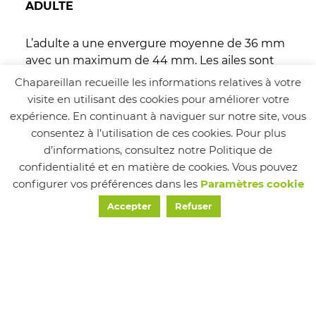
ADULTE
L’adulte a une envergure moyenne de 36 mm
avec un maximum de 44 mm. Les ailes sont
blanches et brunes avec des irisations dorées
Chapareillan recueille les informations relatives à votre
et violacées, ce qui le différencie de toutes les
visite en utilisant des cookies pour améliorer votre
espèces autochtones européennes.
expérience. En continuant à naviguer sur notre site, vous
Il n’y a pas de différence extérieure marquée
consentez à l’utilisation de ces cookies. Pour plus
entre deux sexes.
d’informations, consultez notre Politique de
Son envergure moyenne est de 36 mm et son
confidentialité et en matière de cookies. Vous pouvez
maximum 44 mm.
configurer vos préférences dans les
Paramètres cookie
Accepter
Refuser
Il existe sous 2 formes : la plus fréquente est
blanche et brune avec des reflets violacés.
La moins courante est entièrement brune
TÉLÉCHARGER