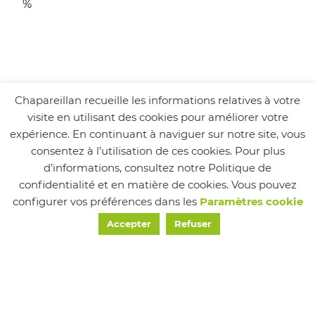
%
ème
ÉLECTIONS PRÉSIDENTIELLES 2
TOUR – 7
Chapareillan recueille les informations relatives à votre
visite en utilisant des cookies pour améliorer votre
MAI 2017
expérience. En continuant à naviguer sur notre site, vous
consentez à l’utilisation de ces cookies. Pour plus
Inscrits : 2168 – Votants : 1771 (81,68 %) –
d’informations, consultez notre Politique de
Exprimés : 1538 – Blancs : 178 (10,05 %) – Nuls : 55
confidentialité et en matière de cookies. Vous pouvez
(3,10 %)
configurer vos préférences dans les
Paramètres cookie
Accepter
Refuser
En Marche, Emmanuel Macron : 972 voix – 63,20
%
Front National, Marine Le Pen : 566 voix – 36,80
%