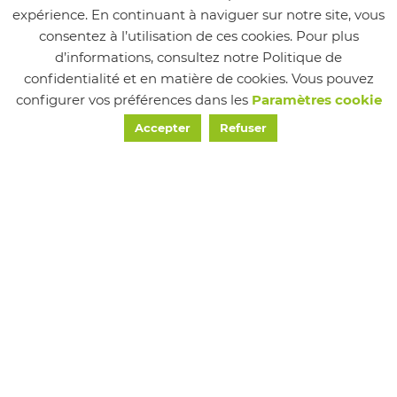
expérience. En continuant à naviguer sur notre site, vous
consentez à l’utilisation de ces cookies. Pour plus
d’informations, consultez notre Politique de
confidentialité et en matière de cookies. Vous pouvez
configurer vos préférences dans les
Paramètres cookie
Suivez-nous
Accepter
Refuser
MAIRIE
24 Place de la Mairie, Chapareillan, France
Tél : 04 76 45 22 20
Email : accueilmairie@chapareillan.fr
HORAIRES