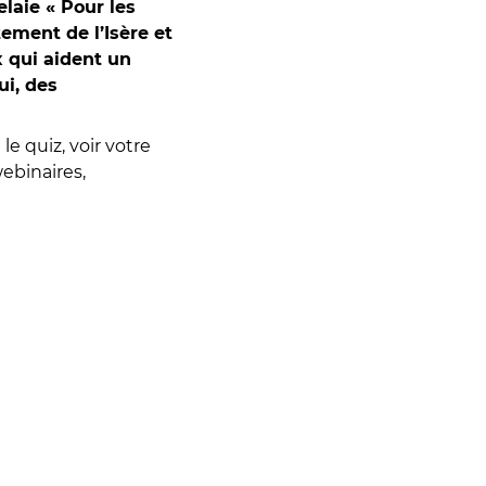
elaie « Pour les
ment de l’Isère et
x qui aident un
ui, des
e quiz, voir votre
webinaires,