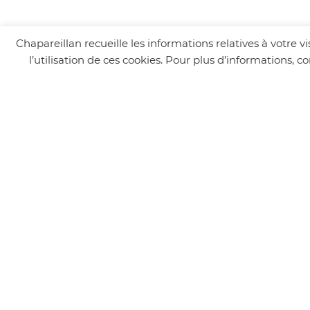
Chapareillan recueille les informations relatives à votre 
l’utilisation de ces cookies. Pour plus d’informations, 
Suivez-nous
MAIRIE
24 Place de la Mairie, Chapareillan, France
Tél : 04 76 45 22 20
Email : accueilmairie@chapareillan.fr