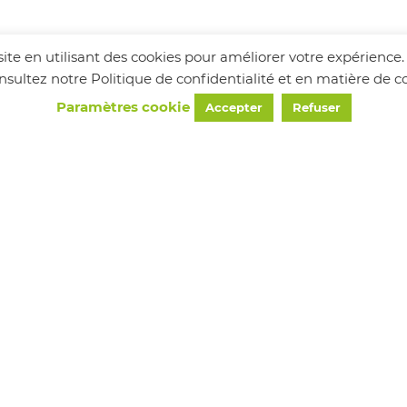
visite en utilisant des cookies pour améliorer votre expérience
consultez notre Politique de confidentialité et en matière de
Paramètres cookie
Accepter
Refuser
HORAIRES
Lundi
8h30 - 12h00
Mercredi
8h30 - 12h00 / 13h30 - 18h00
Vendredi
8h30 - 12h00