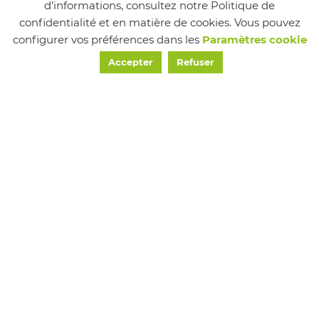
d’informations, consultez notre Politique de
confidentialité et en matière de cookies. Vous pouvez
configurer vos préférences dans les
Paramètres cookie
Suivez-nous
Accepter
Refuser
MAIRIE
24 Place de la Mairie, Chapareillan, France
Tél : 04 76 45 22 20
Email : accueilmairie@chapareillan.fr
HORAIRES
Lundi
8h30 - 12h00