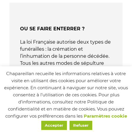
OU SE FAIRE ENTERRER ?
La loi Française autorise deux types de
funérailles : la crémation et
l’inhumation de la personne décédée.
Tous les autres modes de sépulture
sont proscrits.
Chapareillan recueille les informations relatives à votre
Inhumer et enterrer ont en fait le
visite en utilisant des cookies pour améliorer votre
même sens : c’est la mise en terre d’un
expérience. En continuant à naviguer sur notre site, vous
corps dans une sépulture.
consentez à l’utilisation de ces cookies. Pour plus
Le verbe « inhumer » fait partie du
d’informations, consultez notre Politique de
vocabulaire administratif. On utilisera
confidentialité et en matière de cookies. Vous pouvez
plus généralement le terme
configurer vos préférences dans les
Paramètres cookie
enterrement qu’inhumation.
Accepter
Refuser
Effectivement, ces deux termes