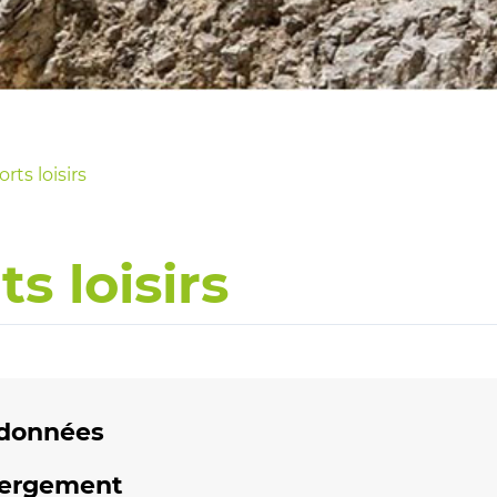
rts loisirs
s loisirs
données
ergement