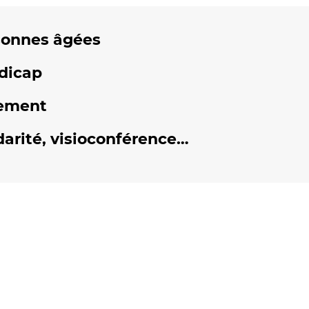
sonnes âgées
dicap
ement
darité, visioconférence…