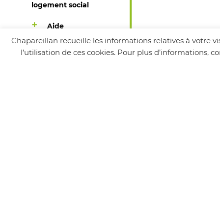
logement social
Aide
départementale à
Chapareillan recueille les informations relatives à votre 
l’adaptation d’un
l’utilisation de ces cookies. Pour plus d’informations, 
logement
Solidarité,
visioconférence…
L’Accorderie du
Haut-Grésivaudan
Le café des aidants
Dispositif
Prescri’bouge
Happyvisio