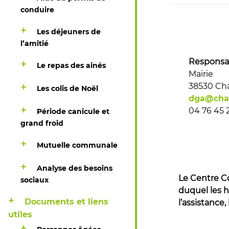
conduire
Les déjeuners de
l’amitié
Responsab
Le repas des ainés
Mairie
38530 Cha
Les colis de Noël
dga@chap
04 76 45 
Période canicule et
grand froid
Mutuelle communale
Analyse des besoins
Le Centre Co
sociaux
duquel les h
Documents et liens
l’assistance,
utiles