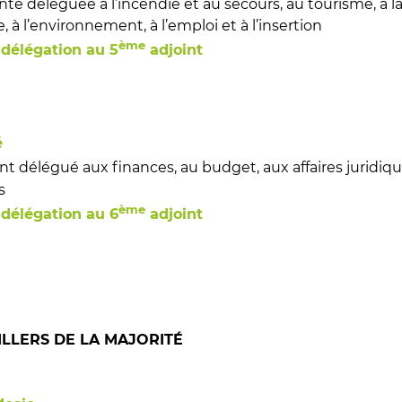
nte déléguée à l’incendie et au secours, au tourisme, à la
, à l’environnement, à l’emploi et à l’insertion
ème
 délégation au 5
adjoint
é
nt délégué aux finances, au budget, aux affaires juridiq
s
ème
 délégation au 6
adjoint
ILLERS DE LA MAJORITÉ