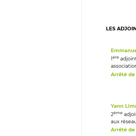
LES ADJOI
Emmanuel
ère
1
adjoint
associatio
Arrêté de
Yann Lim
ème
2
adjoi
aux réseau
Arrêté de