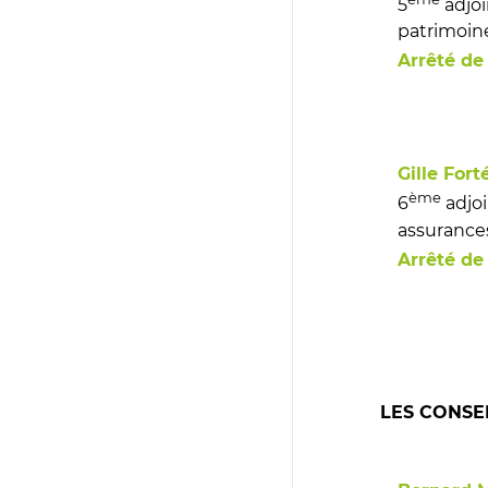
5
adjoi
patrimoine
Arrêté de
Gille Fort
ème
6
adjoi
assurance
Arrêté de
LES CONSE