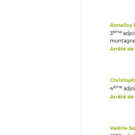
Annalisa 
ème
3
adjoi
montagne et
Arrêté de
Christop
ème
4
adjoi
Arrêté de
Valérie Sa
ème