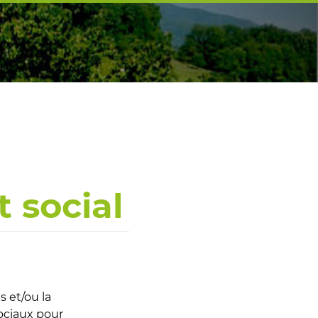
 social
 et/ou la
ociaux pour