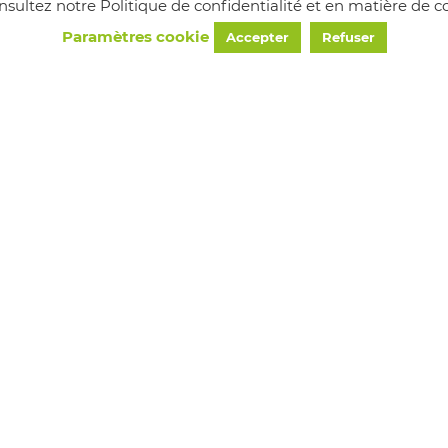
consultez notre Politique de confidentialité et en matière de
Paramètres cookie
Accepter
Refuser
HORAIRES
Lundi
8h30 - 12h00
Mercredi
8h30 - 12h00 / 13h30 - 18h00
Vendredi
8h30 - 12h00
ie de chapareillan - Tous droits réservés -
Mentions légales
- 