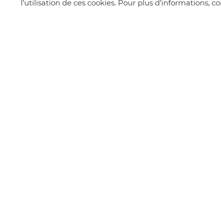
l’utilisation de ces cookies. Pour plus d’informations, 
Suivez-nous
MAIRIE
24 Place de la Mairie, Chapareillan, France
Tél : 04 76 45 22 20
Email : accueilmairie@chapareillan.fr
© 2026 Mair