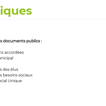
iques
ts documents publics :
ns accordées
nicipal
s des élus
s besoins sociaux
ocial Unique