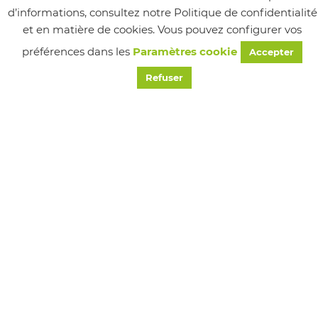
d’informations, consultez notre Politique de confidentialité
et en matière de cookies. Vous pouvez configurer vos
Suivez-nous
préférences dans les
Paramètres cookie
Accepter
Refuser
MAIRIE
24 Place de la Mairie, Chapareillan, France
Tél : 04 76 45 22 20
Email : accueilmairie@chapareillan.fr
HORAIRES
Lundi
8h30 - 12h00
Mercredi
8h30 - 12h00 / 13h30 - 18h00
Vendredi
8h30 - 12h00