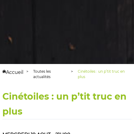
Toutes les
Cinétoiles : un p’tit truc en
Accueil
actualités
plus
Cinétoiles : un p’tit truc en
plus