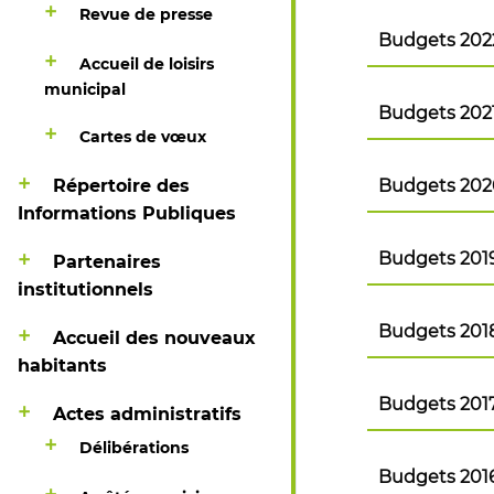
Revue de presse
Budget pri
Compte adm
Budgets 202
Budget prim
Compte admi
Accueil de loisirs
municipal
Budget pri
Compte adm
Budgets 202
Budget prim
Compte admi
Cartes de vœux
Budget pri
Compte adm
Répertoire des
Budgets 202
Budget prim
Compte admi
Informations Publiques
Budget prim
Compte adm
Budgets 201
Partenaires
Budget primi
Compte admi
institutionnels
Budget pri
Compte adm
Budgets 201
Accueil des nouveaux
Budget prim
Compte admi
habitants
Budget pri
Compte adm
Budgets 201
Actes administratifs
Budget primi
Compte admi
Délibérations
Budget pri
Compte adm
Budgets 201
Budget primi
Compte admi