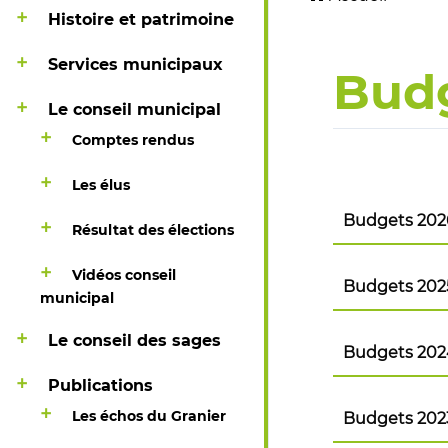
Histoire et patrimoine
Services municipaux
Bud
Le conseil municipal
Comptes rendus
Les élus
Budgets 202
Résultat des élections
Budget pri
Vidéos conseil
Budgets 202
municipal
Budget prim
Compte admi
Le conseil des sages
Budgets 202
Compte adm
Publications
Budget pri
Compte adm
Les échos du Granier
Budgets 202
Budget prim
Compte admi