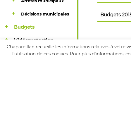
Arrêtés municipaux
Budget prim
Compte adm
Décisions municipales
Budgets 201
Budget primi
Compte admi
Budgets
Budget pri
Compte adm
Budget primi
Compte admi
Vidéoprotection
Chapareillan recueille les informations relatives à votre 
l’utilisation de ces cookies. Pour plus d’informations, 
Suivez-nous
MAIRIE
24 Place de la Mairie, Chapareillan, France
Tél : 04 76 45 22 20